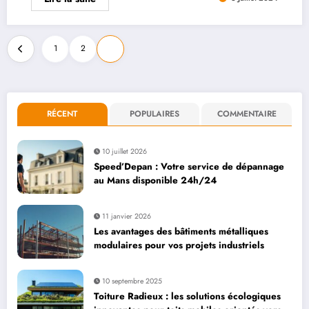
Pagination
1
2
3
des
publications
RÉCENT
POPULAIRES
COMMENTAIRE
10 juillet 2026
Speed’Depan : Votre service de dépannage
au Mans disponible 24h/24
11 janvier 2026
Les avantages des bâtiments métalliques
modulaires pour vos projets industriels
10 septembre 2025
Toiture Radieux : les solutions écologiques