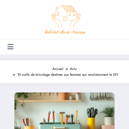
Aller
au
contenu
Accueil
Actu
10 outils de bricolage destines aux femmes qui revolutionnent le DIY